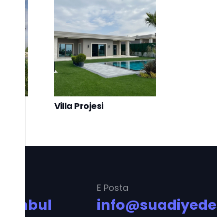
jeleri
Villa Projesi
E Posta
stanbul
info@suadiyede