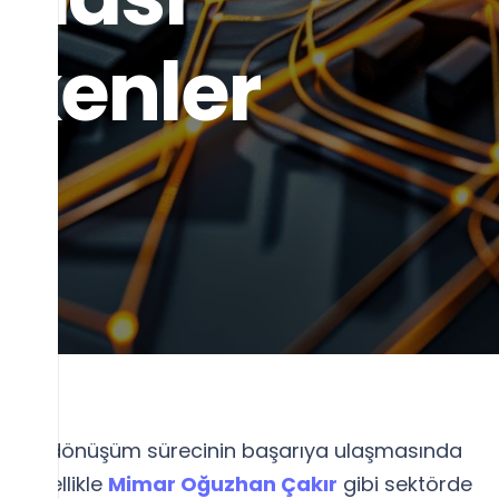
ekenler
önce
ntsel dönüşüm sürecinin başarıya ulaşmasında
ar. Özellikle
Mimar Oğuzhan Çakır
gibi sektörde