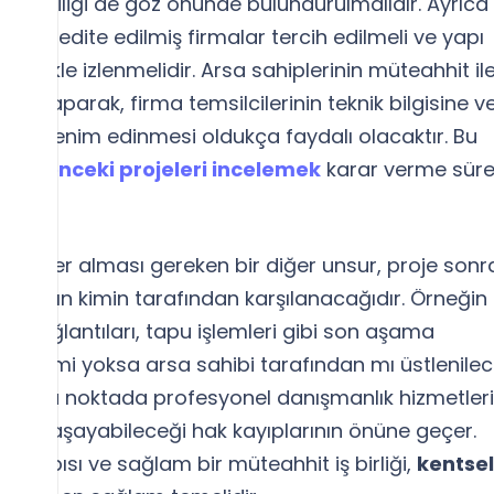
k yeterliliği de göz önünde bulundurulmalıdır. Ayrıca
an akredite edilmiş firmalar tercih edilmeli ve yapı
titizlikle izlenmelidir. Arsa sahiplerinin müteahhit il
er yaparak, firma temsilcilerinin teknik bilgisine v
air izlenim edinmesi oldukça faydalı olacaktır. Bu
sında
önceki projeleri incelemek
karar verme süre
ka yer alması gereken bir diğer unsur, proje sonr
afların kimin tarafından karşılanacağıdır. Örneğin
rji bağlantıları, tapu işlemleri gibi son aşama
ahhit mi yoksa arsa sahibi tarafından mı üstlenilec
lidir. Bu noktada profesyonel danışmanlık hizmetleri
eride yaşayabileceği hak kayıplarının önüne geçer.
e yapısı ve sağlam bir müteahhit iş birliği,
kentsel