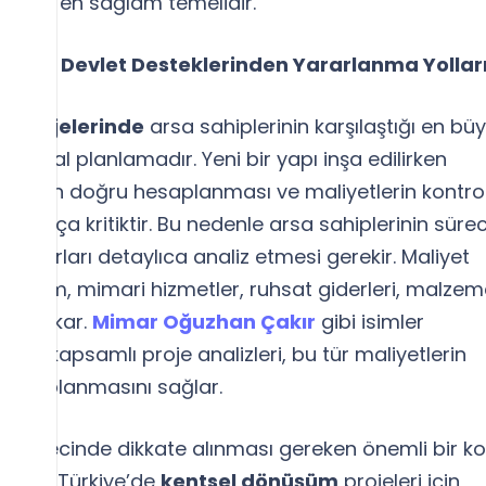
rinin
en sağlam temelidir.
ma Ve Devlet Desteklerinden Yararlanma Yollar
m projelerinde
arsa sahiplerinin karşılaştığı en bü
finansal planlamadır. Yeni bir yapı inşa edilirken
aların doğru hesaplanması ve maliyetlerin kontro
oldukça kritiktir. Bu nedenle arsa sahiplerinin süre
unsurları detaylıca analiz etmesi gerekir. Maliyet
a yıkım, mimari hizmetler, ruhsat giderleri, malze
k öne çıkar.
Mimar Oğuzhan Çakır
gibi isimler
anan kapsamlı proje analizleri, bu tür maliyetlerin
 hesaplanmasını sağlar.
a sürecinde dikkate alınması gereken önemli bir k
eridir. Türkiye’de
kentsel dönüşüm
projeleri için