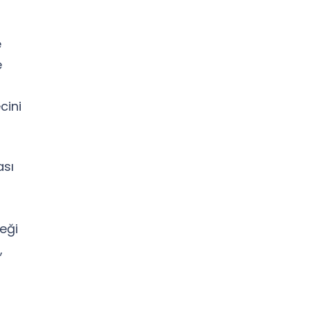
e
e
cini
ası
eği
,