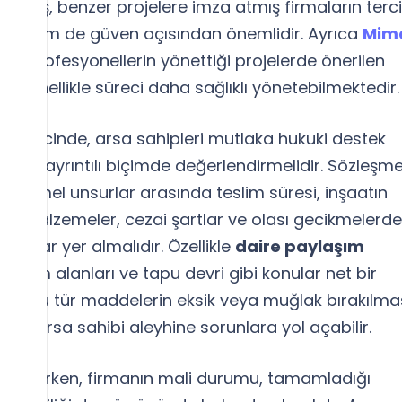
stermiş, benzer projelere imza atmış firmaların terc
lite hem de güven açısından önemlidir. Ayrıca
Mim
ibi profesyonellerin yönettiği projelerde önerilen
r genellikle süreci daha sağlıklı yönetebilmektedir.
ı sürecinde, arsa sahipleri mutlaka hukuki destek
deyi ayrıntılı biçimde değerlendirmelidir. Sözleşm
n temel unsurlar arasında teslim süresi, inşaatın
lacak malzemeler, cezai şartlar ve olası gecikmelerde
rımlar yer almalıdır. Özellikle
daire paylaşım
ullanım alanları ve tapu devri gibi konular net bir
lidir. Bu tür maddelerin eksik veya muğlak bırakılmas
rda arsa sahibi aleyhine sorunlara yol açabilir.
 yapılırken, firmanın mali durumu, tamamladığı