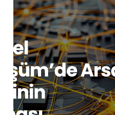
sel
üşüm’de Ars
binin
ması