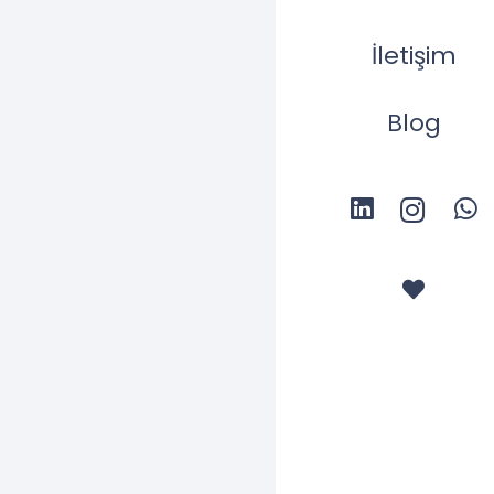
yıllar faaliyet gö
edilmesi, hem ka
İletişim
Oğuzhan Çakır
g
müteahhit firmala
Blog
Sözleşme hazırlığ
almalı ve her mad
yer alması gereke
kalitesi, kullanı
uygulanacak yaptı
oranları
, ortak k
şekilde belirtilme
ilerleyen aşamala
Müteahhit seçimi