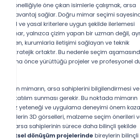
rofesyonelliğiyle öne çıkan isimlerle çalışmak, arsa
yük bir avantaj sağlar. Doğru mimar seçimi sayesin
işlevsel ve yasal kriterlere uygun şekilde ilerlemesi
. Mimar, yalnızca çizim yapan bir uzman değil, ay
neten, kurumlarla iletişimi sağlayan ve teknik
 bir stratejik ortaktır. Bu nedenle seçim aşamasın
ar, daha önce yürüttüğü projeler ve profesyonel d
r.
ağlayan mimarın, arsa sahiplerini bilgilendirmesi ve
 aktif katılım sunması gerekir. Bu noktada mimarın
ri, analiz yeteneği ve uygulama deneyimi önem kazan
rojelerin 3D görselleri, malzeme seçim önerileri 
leri arsa sahiplerinin sürece daha bilinçli şekilde
r.
Kentsel dönüşüm projelerinde
bireylerin bilinçli