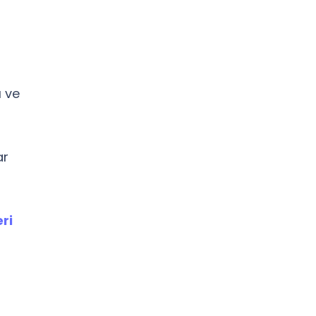
ı ve
ar
ri