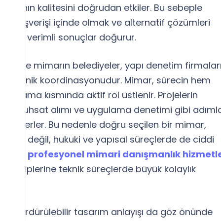
 yapının kalitesini doğrudan etkiler. Bu sebeple
lgi alışverişi içinde olmak ve alternatif çözümleri
dirmek verimli sonuçlar doğurur.
konu ise mimarın belediyeler, yapı denetim firmalar
lan teknik koordinasyonudur. Mimar, sürecin hem
gulama kısmında aktif rol üstlenir. Projelerin
reci, ruhsat alımı ve uygulama denetimi gibi adıml
de ilerler. Bu nedenle doğru seçilen bir mimar,
açıdan değil, hukuki ve yapısal süreçlerde de ciddi
Örneğin
profesyonel mimari danışmanlık hizmetle
sa sahiplerine teknik süreçlerde büyük kolaylık
ın sürdürülebilir tasarım anlayışı da göz önünde