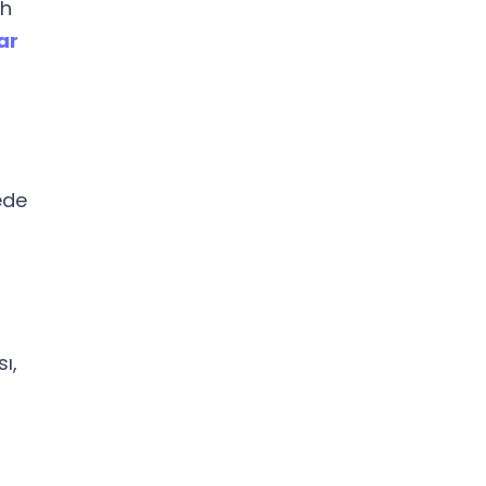
ih
ar
ede
ı,