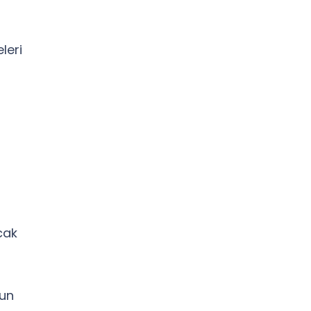
leri
cak
zun