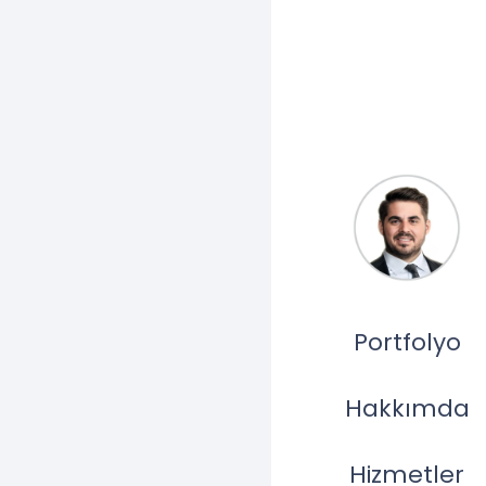
bulundurulmalıdır
verimliliği, modü
konular oldukça ö
benimseyerek yal
yapılar ortaya k
dönüşümde kalı
Müteahhit Seçim
Noktalar
Müteahhit seçimi
Portfolyo
dikkatli davranm
en küçük hata, h
Hakkımda
nedenle arsa sahi
müteahhitlerle ç
Hizmetler