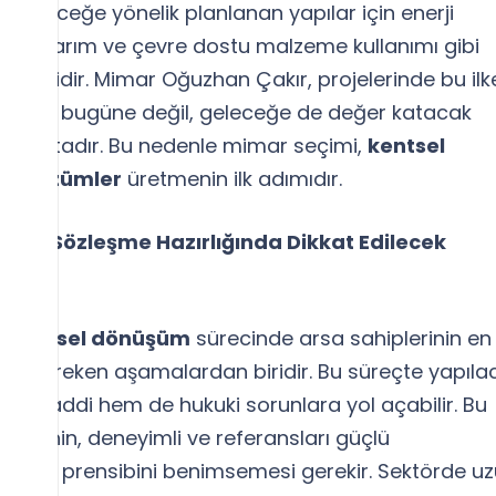
. Geleceğe yönelik planlanan yapılar için enerji
ler tasarım ve çevre dostu malzeme kullanımı gibi
nemlidir. Mimar Oğuzhan Çakır, projelerinde bu ilke
nızca bugüne değil, geleceğe de değer katacak
oymaktadır. Bu nedenle mimar seçimi,
kentsel
cı çözümler
üretmenin ilk adımıdır.
i Ve Sözleşme Hazırlığında Dikkat Edilecek
,
kentsel dönüşüm
sürecinde arsa sahiplerinin en
ası gereken aşamalardan biridir. Bu süreçte yapıla
em maddi hem de hukuki sorunlara yol açabilir. Bu
plerinin, deneyimli ve referansları güçlü
alışma prensibini benimsemesi gerekir. Sektörde u